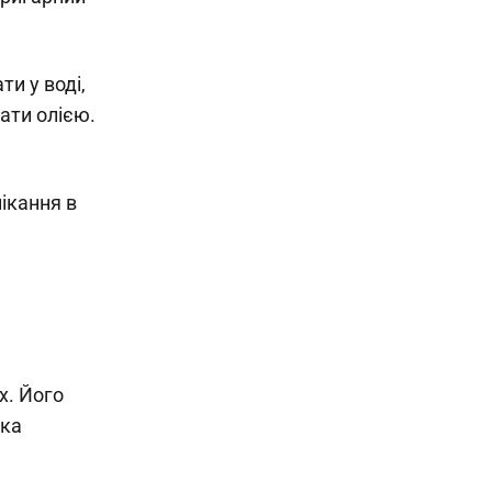
и у воді,
ати олією.
пікання в
х. Його
дка