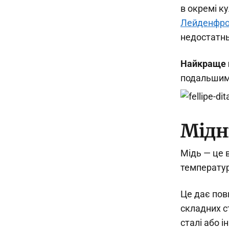
в окремі к
Лейденфро
недостатнь
Найкраще п
подальшим
Мідн
Мідь — це 
температур
Це дає пов
складних с
сталі або і