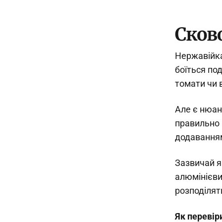
Сково
Нержавійка
боїться по
томати чи 
Але є нюанс
правильно 
додаванням 
Зазвичай я
алюмінієви
розподілят
Як перевіри