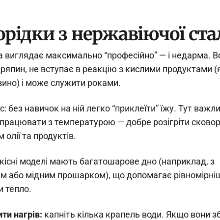
рідки з нержавіючої ста
 виглядає максимально “професійно” — і недарма. В
дряпин, не вступає в реакцію з кислими продуктами (
вино) і може служити роками.
: без навичок на ній легко “приклеїти” їжу. Тут важл
працювати з температурою — добре розігріти сковор
олії та продуктів.
кісні моделі мають багатошарове дно (наприклад, з
м або мідним прошарком), що допомагає рівномірні
и тепло.
ти нагрів:
капніть кілька крапель води. Якщо вони 