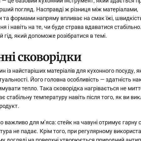
 — це базовий кухонний інструмент, який здається п
рший погляд. Насправді ж різниця між матеріалами,
 та формами напряму впливає на смак їжі, швидкіст
ня і навіть на те, чи буде страва вдаватися стабільн
й гід, який допоможе розібратися в темі.
нні сковорідки
н із найстаріших матеріалів для кухонного посуду, я
туальності. Його головна особливість — здатність н
римувати тепло. Така сковорідка нагрівається не митт
ає стабільну температуру навіть після того, як ви ви
родукт.
о важливо для м’яса: стейк на чавуні отримує гарну 
тура не падає. Крім того, при регулярному використан
у догляді на поверхні утворюється природний анти