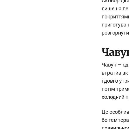
Сковорідка
лише на пе
покриттями
приготуван
розгорнути
Чаву
Чавун — оди
втратив ак
і довго ут
потім трим
холодний п
Це особлив
бо темпера
правильном