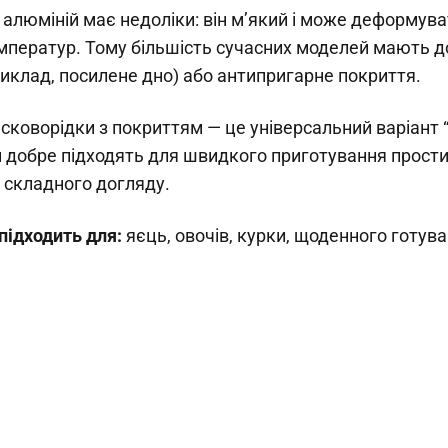
 алюміній має недоліки: він м’який і може деформува
мператур. Тому більшість сучасних моделей мають д
иклад, посилене дно) або антипригарне покриття.
 сковорідки з покриттям — це універсальний варіант 
и добре підходять для швидкого приготування простих
складного догляду.
ідходить для:
яєць, овочів, курки, щоденного готува