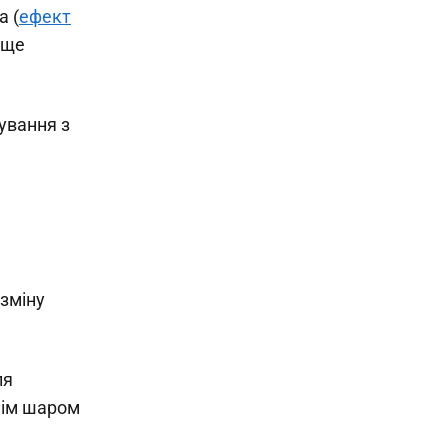
а (
ефект
 ще
ування з
 зміну
ля
шнім шаром