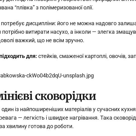
вана “плівка” з полімеризованої олії.
н потребує дисципліни: його не можна надовго залишат
я потрібно витирати насухо, а інколи — злегка змащув
доволі важкий, що не всім зручно.
ідходить для:
стейків, смаженої картоплі, овочів, за
інієві сковорідки
 один із найпоширеніших матеріалів у сучасних кухня
ревага — легкість і швидке нагрівання. Така сковорі
за хвилину готова до роботи.