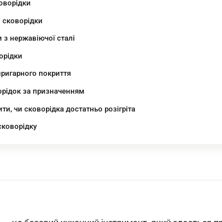
оворідки
 сковорідки
 з нержавіючої сталі
орідки
пригарного покриття
орідок за призначенням
ити, чи сковорідка достатньо розігріта
сковорідку