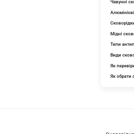
Чавунні ск
Алюмінієві
Сковорідки
Мідні сков
Типи анти
Види сков
Як перевір
Як обрати 