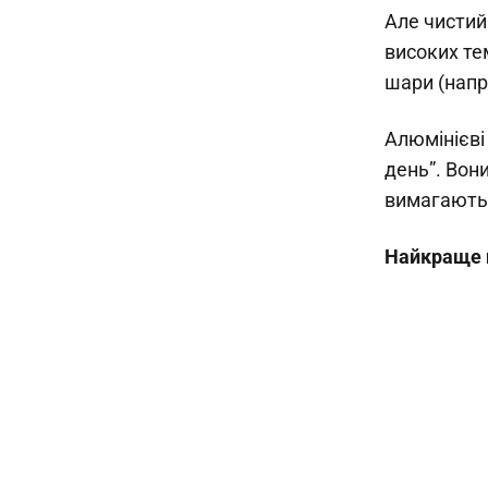
Але чистий
високих те
шари (напр
Алюмінієві
день”. Вон
вимагають 
Найкраще п