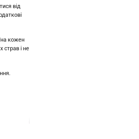
тися від
одаткові
“на кожен
 страв і не
ння.