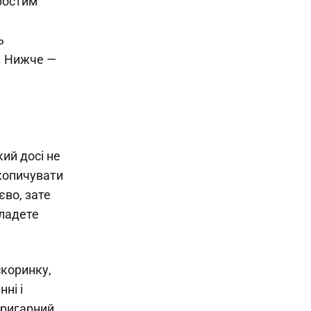
ростим
ь
о. Нижче —
кий досі не
акопичувати
єво, зате
кладете
скоринку,
ні і
пригарний