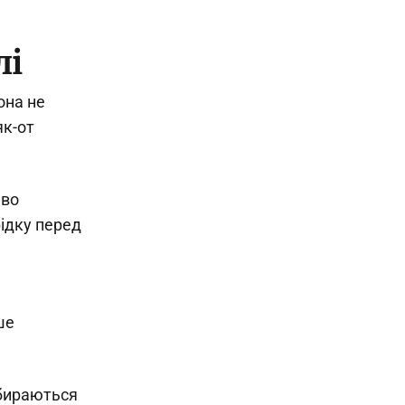
лі
она не
як-от
иво
ідку перед
ше
збираються