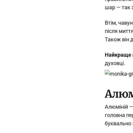
шар — так з
Втім, чаву
після митт
Також він 
Найкраще п
духовці.
Алюм
Алюміній —
головна пе
буквально 