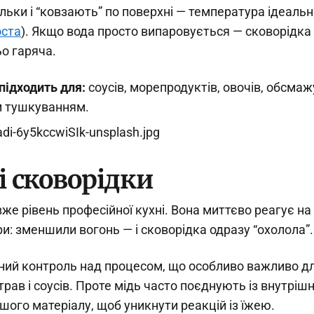
ульки і “ковзають” по поверхні — температура ідеальн
ста
). Якщо вода просто випаровується — сковорідка
о гаряча.
ідходить для:
соусів, морепродуктів, овочів, обсмаж
 тушкуванням.
і сковорідки
вже рівень професійної кухні. Вона миттєво реагує на
и: зменшили вогонь — і сковорідка одразу “охолола”.
ний контроль над процесом, що особливо важливо д
трав і соусів. Проте мідь часто поєднують із внутрі
ншого матеріалу, щоб уникнути реакцій із їжею.