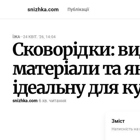
snizhka.com
Публікації
ЇЖА
—
24 КВІТ. '26, 14:04
Сковорідки: ви
матеріали та я
ідеальну для к
snizhka.com
·
6 хв. читання
Зміст
Натисність на