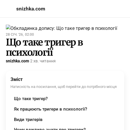
snizhka.com
28 СІЧ. '26, 02:00
Що таке тригер в
психології
snizhka.com
·
2 хв. читання
Зміст
Натисність на посилання, щоб перейти до потрібного місця
Що таке тригер?
Як працюють тригери в психології?
Види тригерів
Чому важливо знати про тригери?