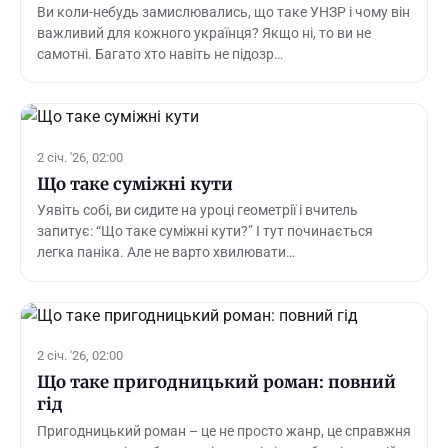
Ви коли-небудь замислювались, що таке УНЗР і чому він
важливий для кожного українця? Якщо ні, то ви не
самотні. Багато хто навіть не підозр…
2 січ. '26, 02:00
Що таке суміжні кути
Уявіть собі, ви сидите на уроці геометрії і вчитель
запитує: “Що таке суміжні кути?” І тут починається
легка паніка. Але не варто хвилювати…
2 січ. '26, 02:00
Що таке пригодницький роман: повний
гід
Пригодницький роман – це не просто жанр, це справжня