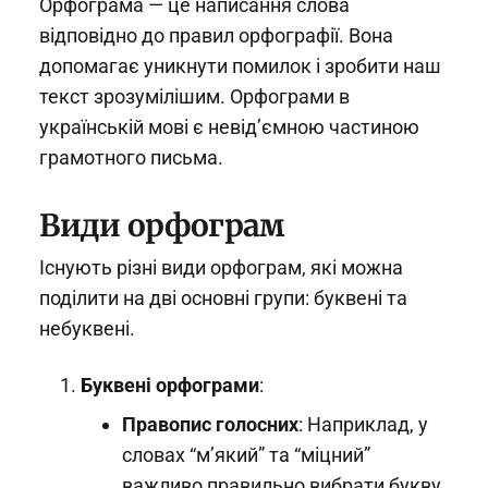
Орфограма — це написання слова
відповідно до правил орфографії. Вона
допомагає уникнути помилок і зробити наш
текст зрозумілішим. Орфограми в
українській мові є невід’ємною частиною
грамотного письма.
Види орфограм
Існують різні види орфограм, які можна
поділити на дві основні групи: буквені та
небуквені.
Буквені орфограми
:
Правопис голосних
: Наприклад, у
словах “м’який” та “міцний”
важливо правильно вибрати букву