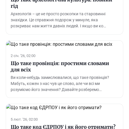
гід
Археологія – це не просто розкопки та старовинні
знахідки. Це справжня подорож у минуле, яка
розкриває нам життя давніх людей. І якщо ви ко…
2 січ. '26, 02:00
Що таке провінція: простими словами
для всіх
Ви коли-небудь замислювалися, що таке провінція?
Мабуть, кожен з нас чув це слово, але чи всі ми
розуміємо його значення? Давайте розберемо…
5 лют. '26, 02:00
Що таке код ЄДРПОУ і як його отримати?