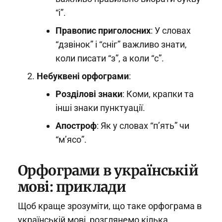
“і”.
Правопис приголосних
: У словах
“дзвінок” і “сніг” важливо знати,
коли писати “з”, а коли “с”.
Небуквені орфограми
:
Розділові знаки
: Коми, крапки та
інші знаки пунктуації.
Апостроф
: Як у словах “п’ять” чи
“м’ясо”.
Орфограми в українській
мові: приклади
Щоб краще зрозуміти, що таке орфограма в
українській мові, розглянемо кілька