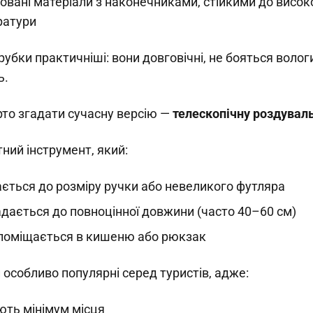
овані матеріали з наконечниками, стійкими до висок
ратури
убки практичніші: вони довговічні, не бояться волог
ь.
то згадати сучасну версію —
телескопічну роздувал
ний інструмент, який:
ється до розміру ручки або невеликого футляра
дається до повноцінної довжини (часто 40–60 см)
 поміщається в кишеню або рюкзак
и особливо популярні серед туристів, адже:
ть мінімум місця