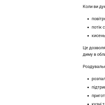
Коли ви ду
повітр
потік 
кисень
Це дозволя
диму в обл
Роздувальн
розпал
підтри
пригот
кузні 