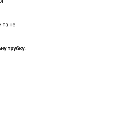
ої
и та не
ьну трубку
.