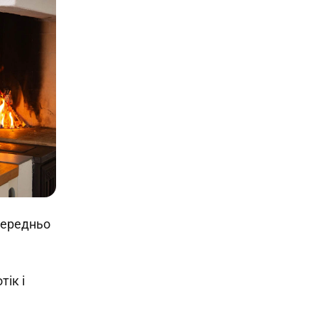
середньо
ік і