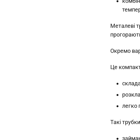
комбін
темпе
Металеві тр
прогорают
Окремо вар
Це компакт
склада
розкла
легко
Такі трубк
займаю