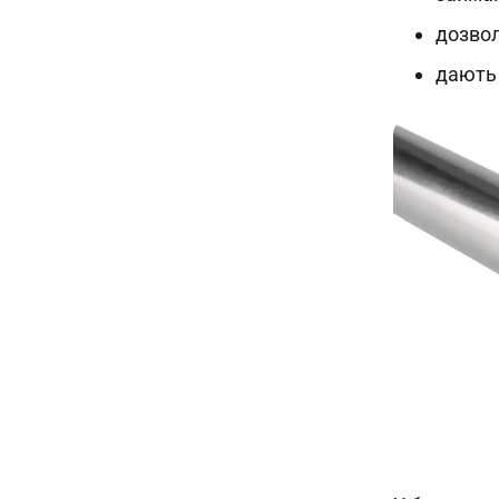
дозвол
дають 