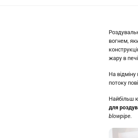
Роздувальн
вогнем, як
конструкці
жару в печі
На відміну 
потоку пові
Найбільш к
для розду
blowpipe
.