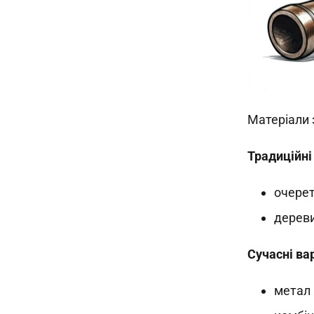
Матеріали 
Традиційні
очерет
дереви
Сучасні ва
метал 