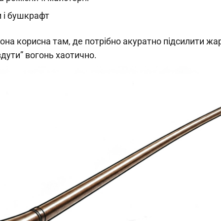
 і бушкрафт
она корисна там, де потрібно акуратно підсилити жар
здути” вогонь хаотично.