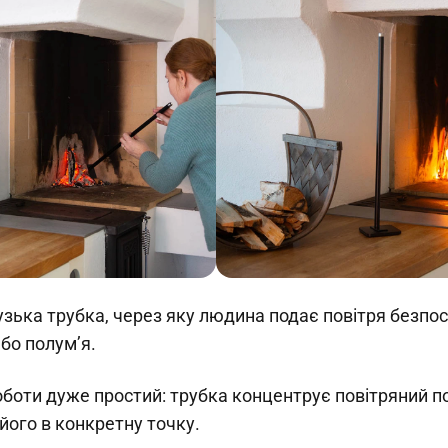
узька трубка, через яку людина подає повітря безпо
або полум’я.
боти дуже простий: трубка концентрує повітряний пот
його в конкретну точку.