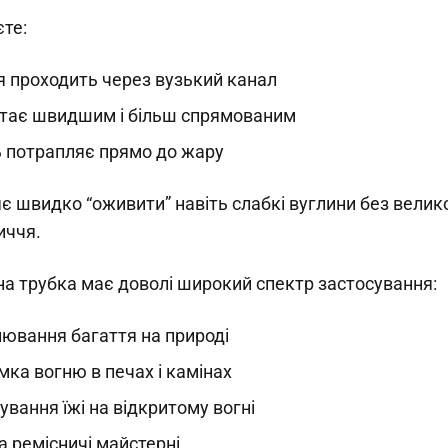
єте:
я проходить через вузький канал
стає швидшим і більш спрямованим
 потрапляє прямо до жару
є швидко “оживити” навіть слабкі вуглини без велико
иччя.
а трубка має доволі широкий спектр застосування:
ювання багаття на природі
мка вогню в печах і камінах
ування їжі на відкритому вогні
та ремісничі майстерні