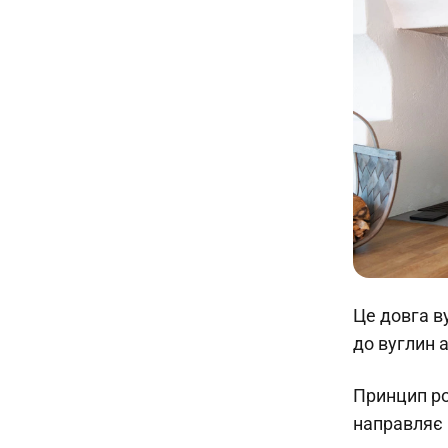
Це довга в
до вуглин 
Принцип ро
направляє 