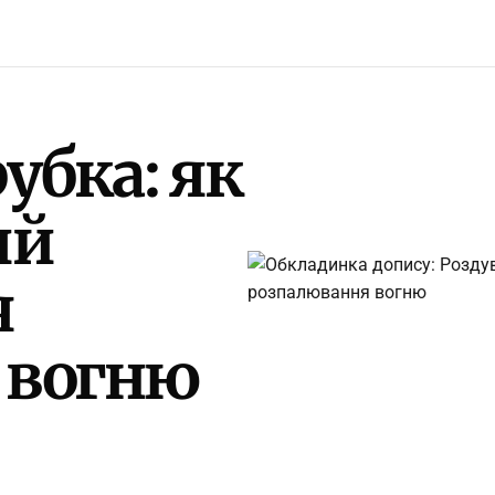
убка: як
ий
я
 вогню