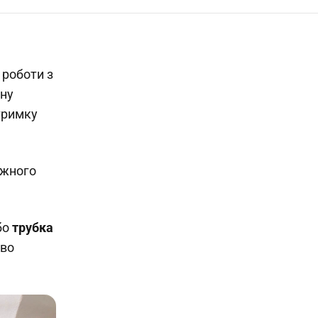
 роботи з
рну
тримку
ужного
бо
трубка
ово