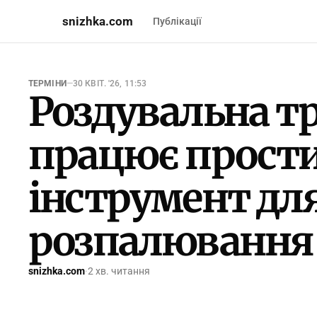
snizhka.com
Публікації
ТЕРМІНИ
—
30 КВІТ. '26, 11:53
Роздувальна тр
працює прост
інструмент дл
розпалювання
snizhka.com
·
2 хв. читання