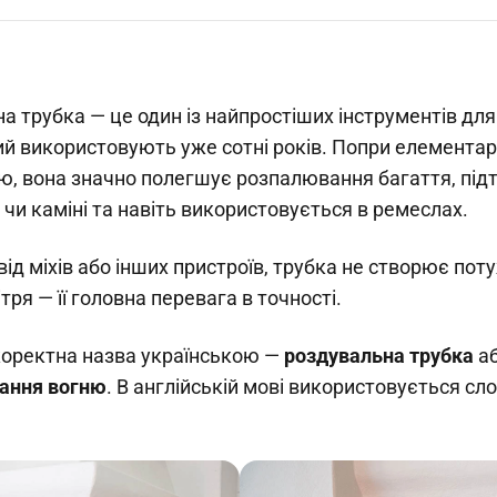
а трубка — це один із найпростіших інструментів для
ий використовують уже сотні років. Попри елемента
ю, вона значно полегшує розпалювання багаття, під
 чи каміні та навіть використовується в ремеслах.
від міхів або інших пристроїв, трубка не створює пот
тря — її головна перевага в точності.
оректна назва українською —
роздувальна трубка
а
вання вогню
. В англійській мові використовується сл