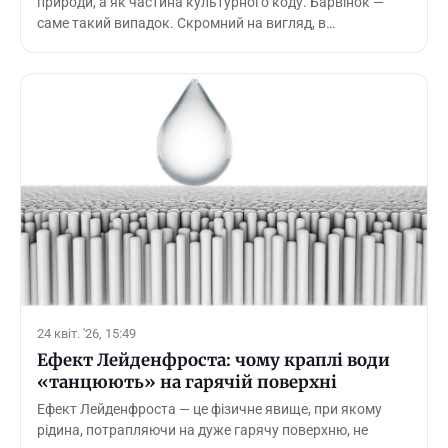
природи, а як частина культурного коду. Барвінок —
саме такий випадок. Скромний на вигляд, в…
24 квіт. '26, 15:49
Ефект Лейденфроста: чому краплі води
«танцюють» на гарячій поверхні
Ефект Лейденфроста — це фізичне явище, при якому
рідина, потрапляючи на дуже гарячу поверхню, не