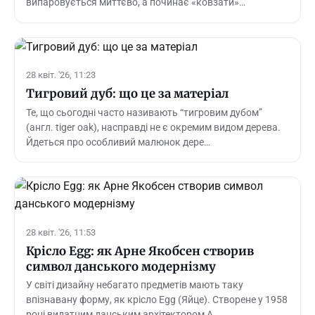
випаровується миттєво, а починає «ковзати»…
28 квіт. '26, 11:23
Тигровий дуб: що це за матеріал
Те, що сьогодні часто називають “тигровим дубом”
(англ. tiger oak), насправді не є окремим видом дерева.
Йдеться про особливий малюнок дере…
28 квіт. '26, 11:53
Крісло Egg: як Арне Якобсен створив
символ данського модернізму
У світі дизайну небагато предметів мають таку
впізнавану форму, як крісло Egg (Яйце). Створене у 1958
році видатним данським архітектором А…