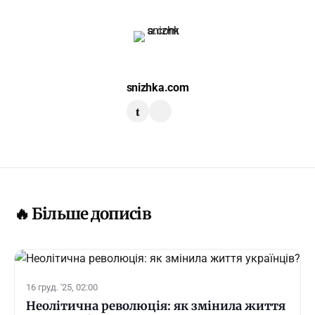
snizhka.com
t
🔥 Більше дописів
16 груд. '25, 02:00
Неолітична революція: як змінила життя