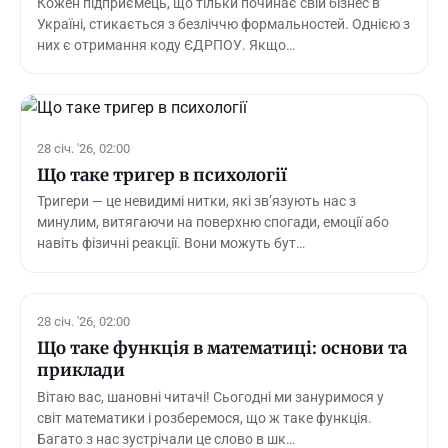
Кожен підприємець, що тільки починає свій бізнес в
Україні, стикається з безліччю формальностей. Однією з
них є отримання коду ЄДРПОУ. Якщо…
28 січ. '26, 02:00
Що таке тригер в психології
Тригери — це невидимі нитки, які зв’язують нас з
минулим, витягаючи на поверхню спогади, емоції або
навіть фізичні реакції. Вони можуть бут…
28 січ. '26, 02:00
Що таке функція в математиці: основи та
приклади
Вітаю вас, шановні читачі! Сьогодні ми зануримося у
світ математики і розберемося, що ж таке функція.
Багато з нас зустрічали це слово в шк…