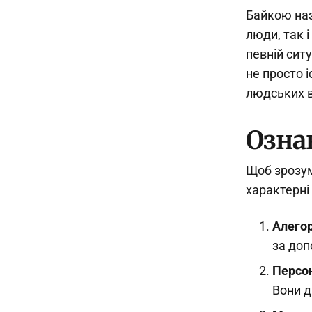
Байкою наз
люди, так і
певній ситу
не просто 
людських 
Озна
Щоб зрозум
характерні
Алегор
за доп
Персо
Вони д