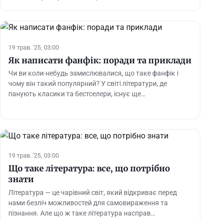
19 трав. '25, 03:00
Як написати фанфік: поради та приклади
Чи ви коли-небудь замислювалися, що таке фанфік і
чому він такий популярний? У світі літератури, де
панують класики та бестселери, існує ще…
19 трав. '25, 03:00
Що таке література: все, що потрібно
знати
Література — це чарівний світ, який відкриває перед
нами безліч можливостей для самовираження та
пізнання. Але що ж таке література насправ…