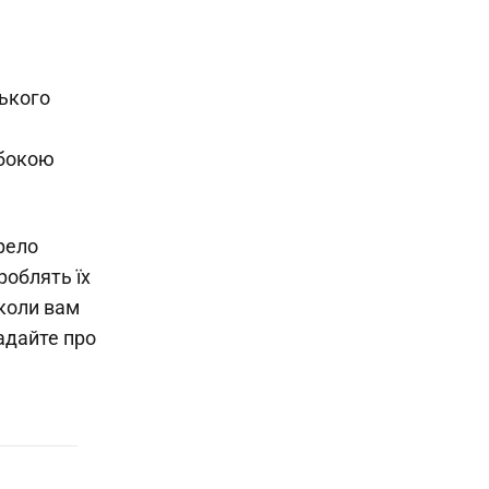
цького
ибокою
рело
роблять їх
 коли вам
адайте про