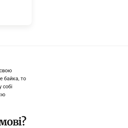
 свою
е байка, то
 собі
ією
мові?