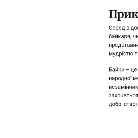
Прик
Серед відо
байкаря, ч
представни
мудрістю т
Байки – це
народної му
незамінним
захочеться
добрі старі