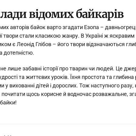
лади відомих байкарів
мих авторів байок варто згадати Езопа – давньогре
иї твори стали класикою жанру. В Україні ж яскравим
ком є Леонід Глібов – його твори відзначаються гл
а дотепністю.
 не лише забавні історії про тварин чи людей. Це дже
дрості та життєвих уроків. Їхня простота та глибина 
и у вихованні дітей і дорослих. Тож наступного разу,
 почитати щось корисне й водночас розважальне, зг
 байки!