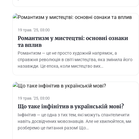
19 трав. '25, 03:00
Романтизм у мистецтві: основні ознаки
та вплив
Романтизм — це не просто художній напрямок, а
справжня революція в світі мистецтва, яка змінила його
назавжди. Це епоха, коли мистецтво вих…
19 трав. '25, 03:00
Що таке інфінітив в українській мові?
Інфінітив — це одна з тих тем, які можуть спантеличити
навіть досвідчених мовознавців. Але не хвилюйтеся, ми
розберемо це питання разом! Що…