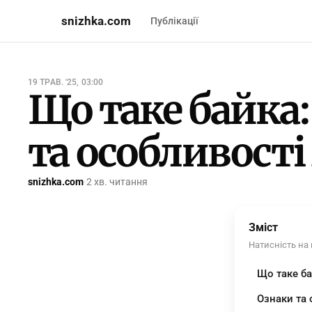
snizhka.com
Публікації
19 ТРАВ. '25, 03:00
Що таке байка:
та особливост
snizhka.com
·
2 хв. читання
Зміст
Натисність на
Що таке ба
Ознаки та 