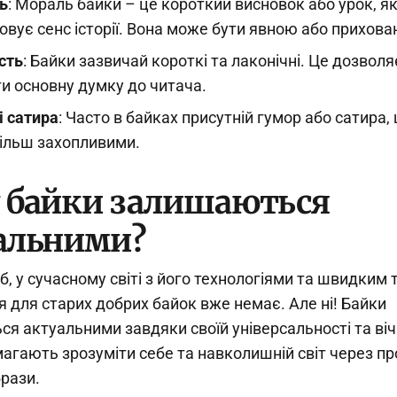
ь
: Мораль байки – це короткий висновок або урок, я
овує сенс історії. Вона може бути явною або прихова
сть
: Байки зазвичай короткі та лаконічні. Це дозвол
и основну думку до читача.
і сатира
: Часто в байках присутній гумор або сатира,
більш захопливими.
 байки залишаються
альними?
б, у сучасному світі з його технологіями та швидким
я для старих добрих байок вже немає. Але ні! Байки
я актуальними завдяки своїй універсальності та ві
агають зрозуміти себе та навколишній світ через про
брази.