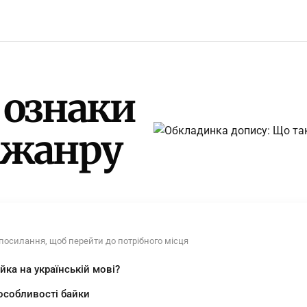
 ознаки
і жанру
 посилання, щоб перейти до потрібного місця
йка на українській мові?
особливості байки