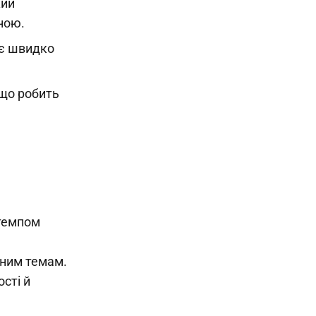
кий
ною.
яє швидко
 що робить
 темпом
чним темам.
сті й