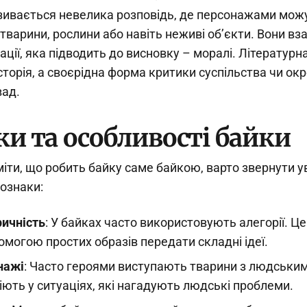
ивається невелика розповідь, де персонажами можу
 тварини, рослини або навіть неживі об’єкти. Вони в
ації, яка підводить до висновку – моралі. Літературн
історія, а своєрідна форма критики суспільства чи ок
вад.
ки та особливості байки
іти, що робить байку саме байкою, варто звернути ува
 ознаки:
ичність
: У байках часто використовують алегорії. Ц
омогою простих образів передати складні ідеї.
нажі
: Часто героями виступають тварини з людськи
іють у ситуаціях, які нагадують людські проблеми.