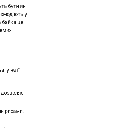
ть бути як
заємодіють у
а байка це
ремих
гу на її
е дозволяє
ми рисами.