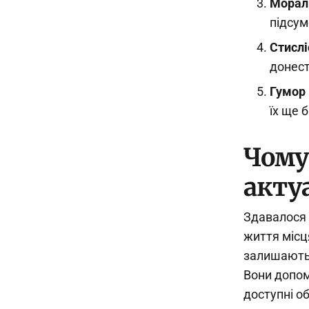
Морал
підсум
Стислі
донест
Гумор 
їх ще 
Чому
акту
Здавалося 
життя місц
залишаютьс
Вони допом
доступні о