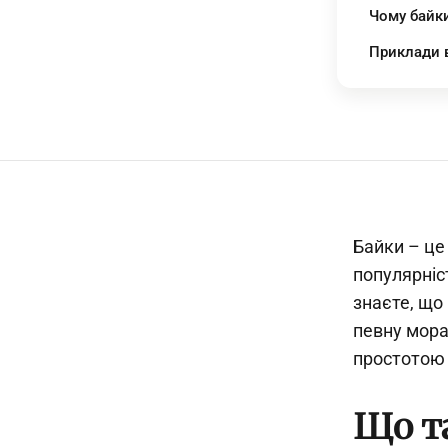
Чому байк
Приклади 
Байки – це
популярніс
знаєте, що 
певну мора
простотою 
Що та