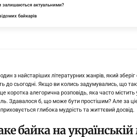
и залишаються актуальними?
відомих байкарів
 один з найстаріших літературних жанрів, який зберіг
ть до сьогодні. Якщо ви колись задумувались, що так
це коротка алегорична розповідь, яка часто містить у
ль. Здавалося б, що може бути простішим? Але за ц
приховується глибока мудрість та життєвий досвід.
ке байка на українській 