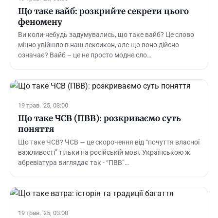
Що таке вайб: розкрийте секрети цього
феномену
Ви коли-небудь задумувались, що таке вайб? Це слово
міцно увійшло в наш лексикон, але що воно дійсно
означає? Вайб – це не просто модне сло…
19 трав. '25, 03:00
Що таке ЧСВ (ПВВ): розкриваємо суть
поняття
Що таке ЧСВ? ЧСВ — це скорочення від “почуття власної
важливості” тільки на російській мові. Українською ж
абревіатура виглядає так - “ПВВ”…
19 трав. '25, 03:00