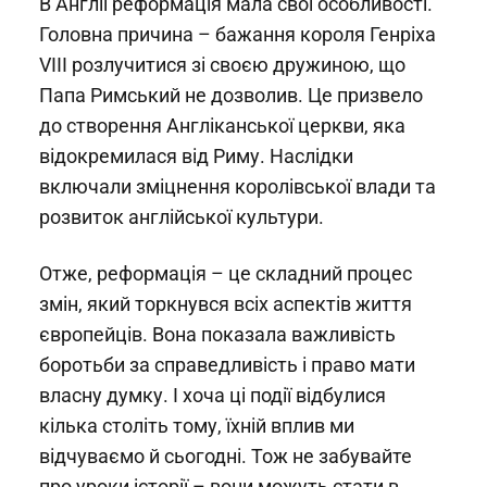
В Англії реформація мала свої особливості.
Головна причина – бажання короля Генріха
VIII розлучитися зі своєю дружиною, що
Папа Римський не дозволив. Це призвело
до створення Англіканської церкви, яка
відокремилася від Риму. Наслідки
включали зміцнення королівської влади та
розвиток англійської культури.
Отже, реформація – це складний процес
змін, який торкнувся всіх аспектів життя
європейців. Вона показала важливість
боротьби за справедливість і право мати
власну думку. І хоча ці події відбулися
кілька століть тому, їхній вплив ми
відчуваємо й сьогодні. Тож не забувайте
про уроки історії – вони можуть стати в