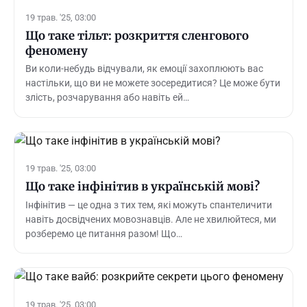
19 трав. '25, 03:00
Що таке тільт: розкриття сленгового
феномену
Ви коли-небудь відчували, як емоції захоплюють вас
настільки, що ви не можете зосередитися? Це може бути
злість, розчарування або навіть ей…
19 трав. '25, 03:00
Що таке інфінітив в українській мові?
Інфінітив — це одна з тих тем, які можуть спантеличити
навіть досвідчених мовознавців. Але не хвилюйтеся, ми
розберемо це питання разом! Що…
19 трав. '25, 03:00