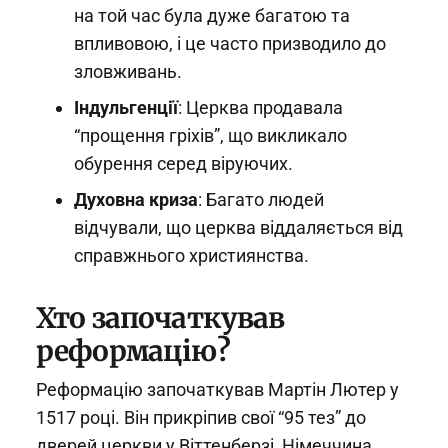
на той час була дуже багатою та
впливовою, і це часто призводило до
зловживань.
Індульгенції
: Церква продавала
“прощення гріхів”, що викликало
обурення серед віруючих.
Духовна криза
: Багато людей
відчували, що церква віддаляється від
справжнього християнства.
Хто започаткував
реформацію?
Реформацію започаткував Мартін Лютер у
1517 році. Він прикріпив свої “95 тез” до
дверей церкви у Віттенберзі, Німеччина.