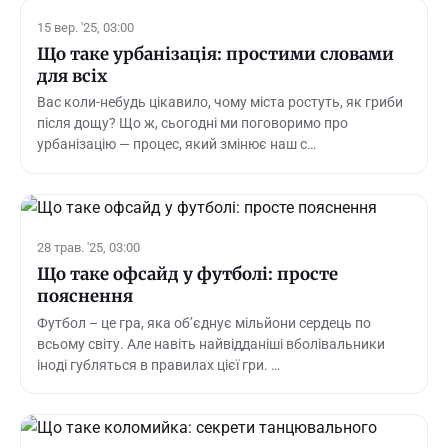
15 вер. '25, 03:00
Що таке урбанізація: простими словами
для всіх
Вас коли-небудь цікавило, чому міста ростуть, як гриби
після дощу? Що ж, сьогодні ми поговоримо про
урбанізацію — процес, який змінює наш с…
28 трав. '25, 03:00
Що таке офсайд у футболі: просте
пояснення
Футбол – це гра, яка об’єднує мільйони сердець по
всьому світу. Але навіть найвідданіші вболівальники
іноді губляться в правилах цієї гри. …