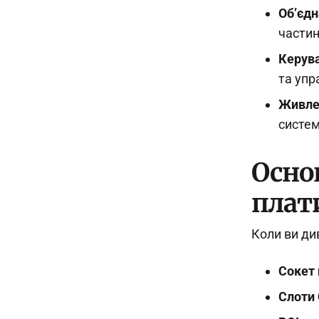
Об’єдн
части
Керув
та упр
Живле
систем
Осно
плат
Коли ви ди
Сокет
Слоти