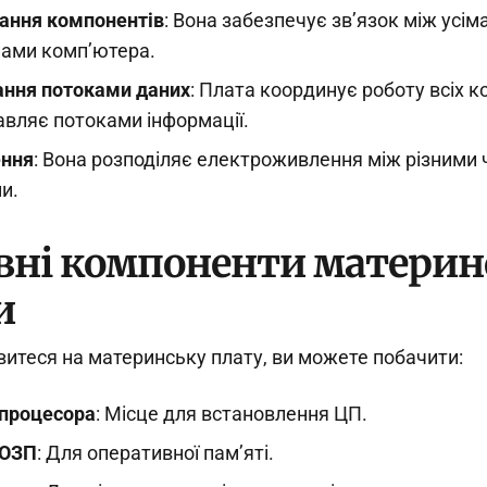
ання компонентів
: Вона забезпечує зв’язок між усім
нами комп’ютера.
ання потоками даних
: Плата координує роботу всіх 
авляє потоками інформації.
ння
: Вона розподіляє електроживлення між різними
и.
вні компоненти материн
и
витеся на материнську плату, ви можете побачити:
 процесора
: Місце для встановлення ЦП.
 ОЗП
: Для оперативної пам’яті.