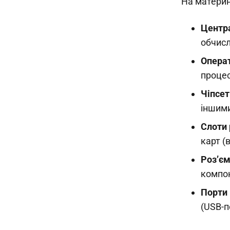
На материн
Центр
обчисл
Операт
процес
Чіпсет
іншим
Слоти
карт (
Роз’є
компон
Порти 
(USB-п