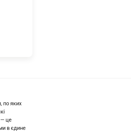
, по яких
кі
 — це
еми в єдине