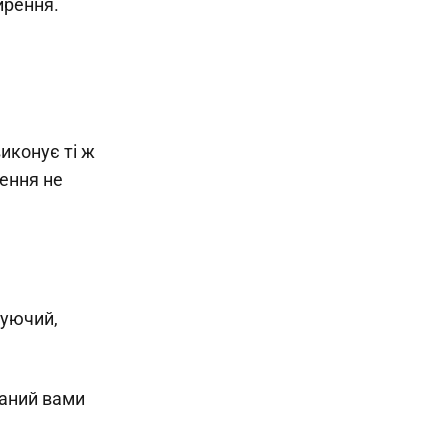
ирення.
иконує ті ж
нення не
нуючий,
раний вами