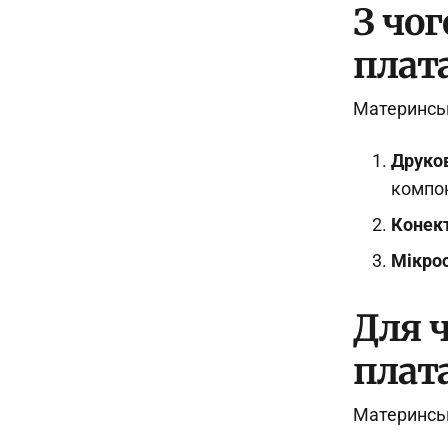
З чо
плат
Материнськ
Друко
компо
Конект
Мікрос
Для 
плат
Материнськ