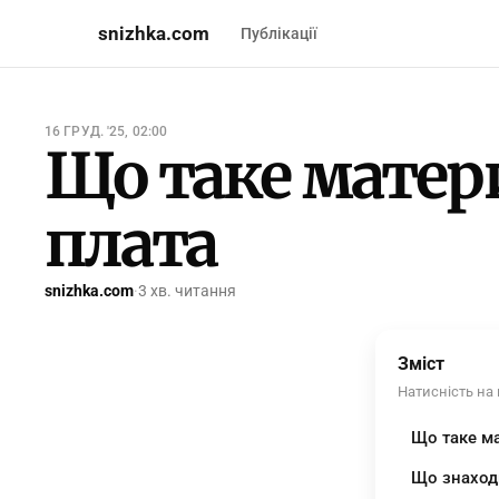
snizhka.com
Публікації
16 ГРУД. '25, 02:00
Що таке матер
плата
snizhka.com
·
3 хв. читання
Зміст
Натисність на
Що таке м
Що знаходи