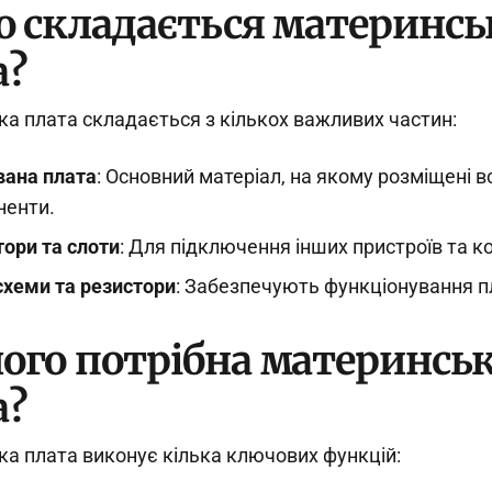
го складається материнсь
а?
а плата складається з кількох важливих частин:
вана плата
: Основний матеріал, на якому розміщені вс
ненти.
ори та слоти
: Для підключення інших пристроїв та к
хеми та резистори
: Забезпечують функціонування п
чого потрібна материнсь
а?
а плата виконує кілька ключових функцій: