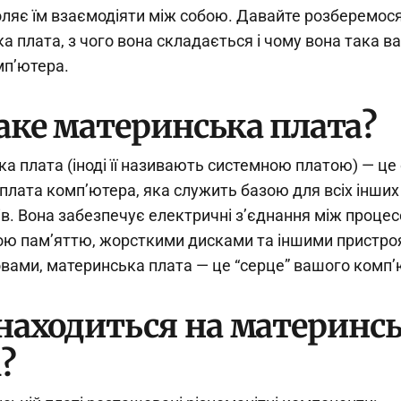
воляє їм взаємодіяти між собою. Давайте розберемося
а плата, з чого вона складається і чому вона така в
мп’ютера.
аке материнська плата?
а плата (іноді її називають системною платою) — це
плата комп’ютера, яка служить базою для всіх інших
в. Вона забезпечує електричні з’єднання між процес
ю пам’яттю, жорсткими дисками та іншими пристро
вами, материнська плата — це “серце” вашого комп’
находиться на материнсь
?