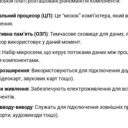
ській платі розташовані різноманітні компоненти:
альний процесор (ЦП)
: Це “мозок” комп’ютера, який 
ення.
ивна пам’ять (ОЗП)
: Тимчасове сховище для даних, я
ор використовує у даний момент.
: Набір мікросхем, що керує потоками даних між про
и компонентами.
 розширення
: Використовуються для підключення д
відеокарт, звукових карт тощо).
ми живлення
: Забезпечують електроживлення для вс
ентів.
вводу-виводу
: Служать для підключення зовнішніх п
орти, аудіовиходи тощо).