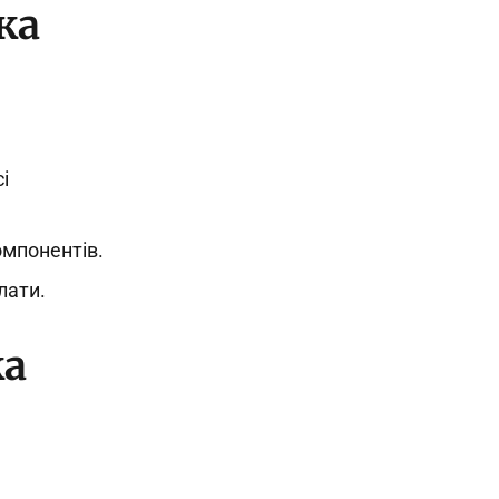
ка
і
омпонентів.
лати.
ка