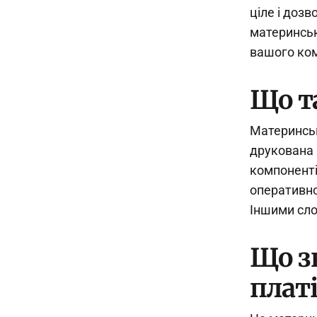
ціле і доз
материнськ
вашого ко
Що т
Материнськ
друкована 
компоненті
оперативно
Іншими сло
Що з
платі