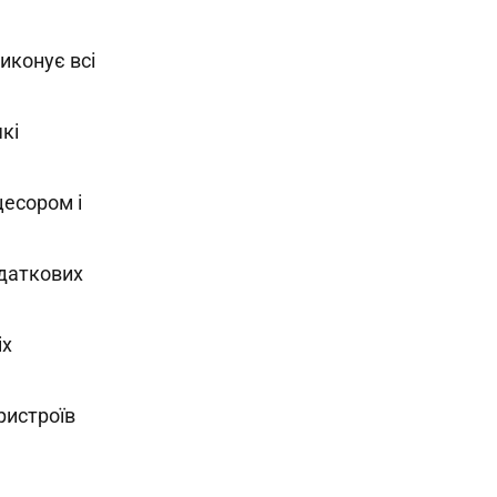
виконує всі
кі
цесором і
одаткових
іх
ристроїв