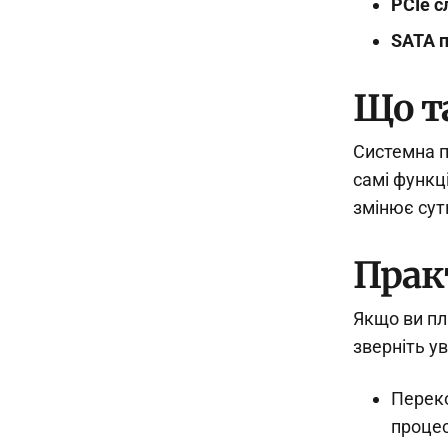
PCIe с
SATA 
Що т
Системна п
самі функці
змінює сут
Прак
Якщо ви пл
зверніть у
Переко
процес