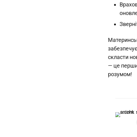
Врахов
оновле
Зверні
Материнськ
забезпечує
скласти но
— це перший
розумом!