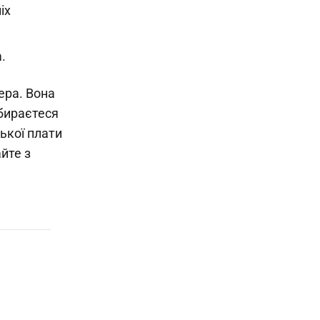
іх
.
ера. Вона
збираєтеся
ької плати
айте з