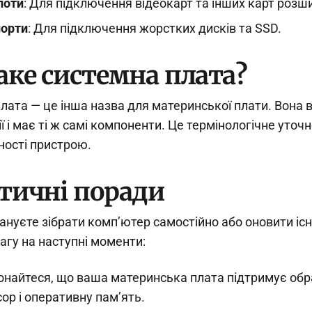
лоти
: Для підключення відеокарт та інших карт розш
порти
: Для підключення жорстких дисків та SSD.
аке системна плата?
лата — це інша назва для материнської плати. Вона в
ї і має ті ж самі компоненти. Це термінологічне уточ
ності пристрою.
тичні поради
ануєте зібрати комп’ютер самостійно або оновити іс
вагу на наступні моменти:
найтеся, що ваша материнська плата підтримує об
ор і оперативну пам’ять.