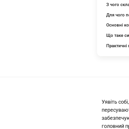
З чого скл
Для чого п
Основні к
Що таке с
Практичні
Уявіть собі
пересувают
забезпечую
головний п