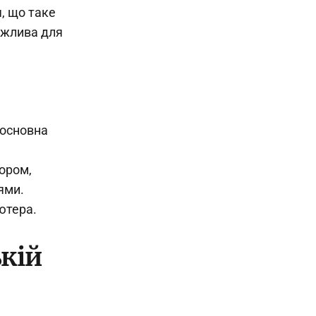
, що таке
ажлива для
 основна
ором,
ями.
ютера.
кій