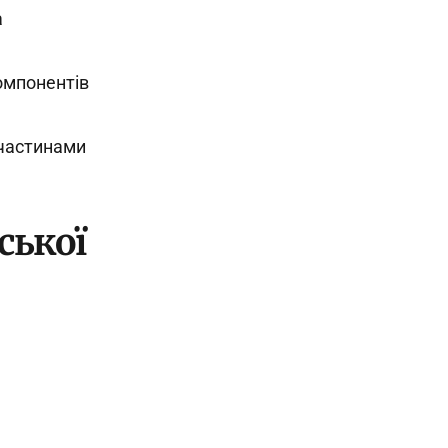
а
компонентів
 частинами
ської