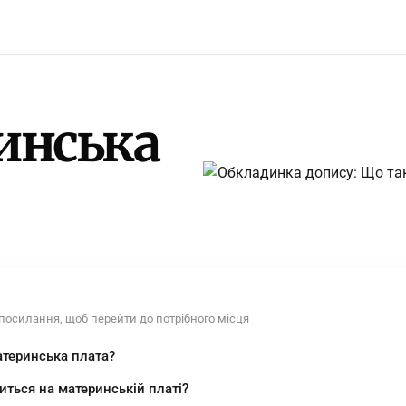
инська
 посилання, щоб перейти до потрібного місця
атеринська плата?
ться на материнській платі?