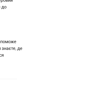
еровий
я до
допоможе
 знаєте, де
ся