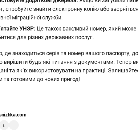
стовуйте додаткові джерела:
Якщо ви загубили пап
т, спробуйте знайти електронну копію або звернітьс
ної міграційної служби.
’ятайте УНЗР:
Це також важливий номер, який може
итися для різних державних послуг.
о, де знаходиться серія та номер вашого паспорту, 
 вирішити будь-які питання з документами. Тепер ви
дані та як їх використовувати на практиці. Залишайте
 та готовими до нових пригод!
snizhka.com
t