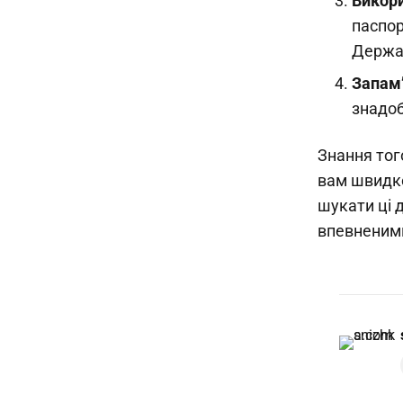
Викори
паспор
Держав
Запам
знадоб
Знання тог
вам швидко
шукати ці 
впевненими