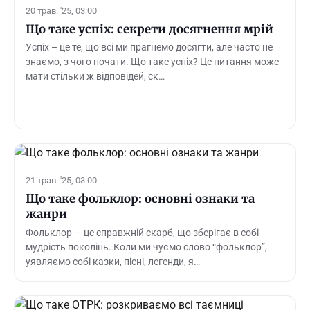
20 трав. '25, 03:00
Що таке успіх: секрети досягнення мрій
Успіх – це те, що всі ми прагнемо досягти, але часто не
знаємо, з чого почати. Що таке успіх? Це питання може
мати стільки ж відповідей, ск…
21 трав. '25, 03:00
Що таке фольклор: основні ознаки та
жанри
Фольклор — це справжній скарб, що зберігає в собі
мудрість поколінь. Коли ми чуємо слово “фольклор”,
уявляємо собі казки, пісні, легенди, я…