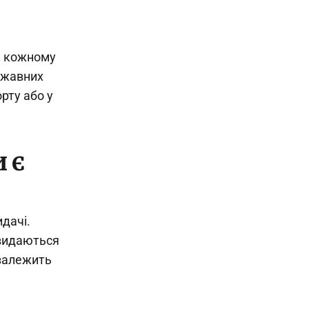
ь кожному
ржавних
рту або у
и є
идачі.
 видаються
 залежить