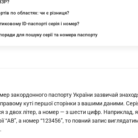
НЗР?
ортів по областях: чи є різниця?
тиковому ID-паспорті серія і номер?
поради для пошуку серії та номера паспорту
омер закордонного паспорту України зазвичай знаход
правому куті першої сторінки з вашими даними. Сері
я з двох літер, а номер — з шести цифр. Наприклад, 
ії “АВ”, а номер “123456”, то повний запис виглядати
.