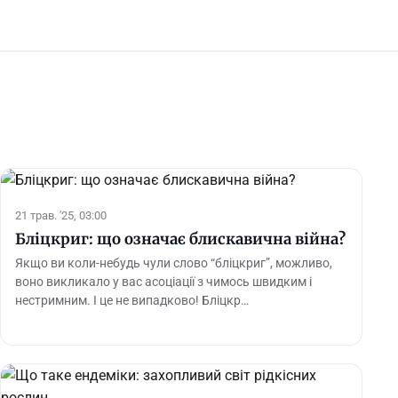
21 трав. '25, 03:00
Бліцкриг: що означає блискавична війна?
Якщо ви коли-небудь чули слово “бліцкриг”, можливо,
воно викликало у вас асоціації з чимось швидким і
нестримним. І це не випадково! Бліцкр…