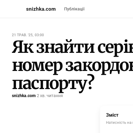
snizhka.com
Публікації
21 ТРАВ. '25, 03:00
Як знайти сері
номер закордо
паспорту?
snizhka.com
·
2 хв. читання
Зміст
Натисність на