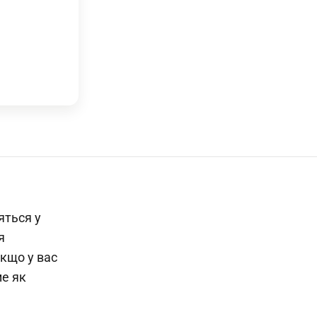
яться у
я
якщо у вас
ме як