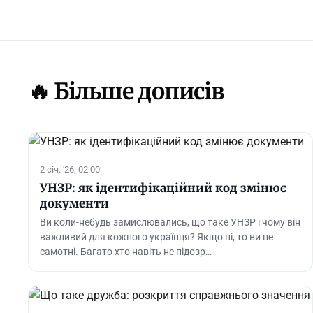
🔥 Більше дописів
2 січ. '26, 02:00
УНЗР: як ідентифікаційний код змінює
документи
Ви коли-небудь замислювались, що таке УНЗР і чому він
важливий для кожного українця? Якщо ні, то ви не
самотні. Багато хто навіть не підозр…