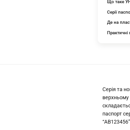
Що таке У
Серії пасп
Де на плас
Практичні 
Серія та н
верхньому 
складаєтьс
паспорт сер
“АВ123456”