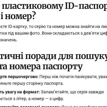
а пластиковому ID-паспор
 і номер?
єте ID-картку, то серію та номер можна знайти на ли
ртки під вашим фото. Вони складаються з дев’яти ци
означень.
тичні поради для пошук
 та номера паспорту
рте першочергово:
Перш ніж почати панікувати, ува
яньте першу сторінку паспорта.
ть увагу на формат:
Запам’ятайте, що серія завжди
ється з літер, а номер — з цифр.