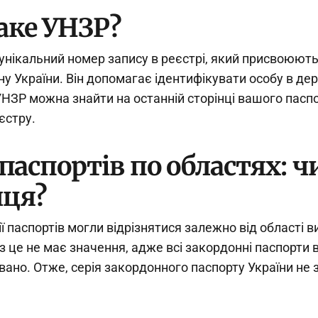
аке УНЗР?
унікальний номер запису в реєстрі, який присвоюют
у України. Він допомагає ідентифікувати особу в де
УНЗР можна знайти на останній сторінці вашого паспо
єстру.
 паспортів по областях: ч
иця?
ї паспортів могли відрізнятися залежно від області в
з це не має значення, адже всі закордонні паспорти
вано. Отже, серія закордонного паспорту України не