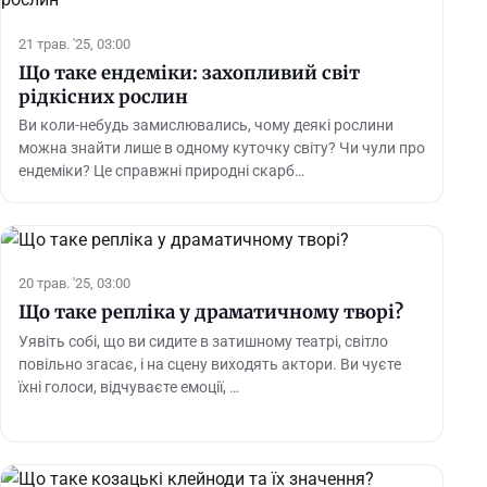
21 трав. '25, 03:00
Що таке ендеміки: захопливий світ
рідкісних рослин
Ви коли-небудь замислювались, чому деякі рослини
можна знайти лише в одному куточку світу? Чи чули про
ендеміки? Це справжні природні скарб…
20 трав. '25, 03:00
Що таке репліка у драматичному творі?
Уявіть собі, що ви сидите в затишному театрі, світло
повільно згасає, і на сцену виходять актори. Ви чуєте
їхні голоси, відчуваєте емоції, …