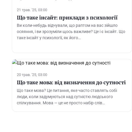
21 трав. '25, 03:00
Що таке інсайт: приклади з психології
Ви коли-небудь відчували, що раптом на вас зійшло
осяяння, і ви зрозуміли щось важливе? Це і є інсайт. Що
таке інсайт у психології, як його…
20 трав. '25, 03:00
Що таке мова: від визначення до сутності
Що таке мова? Це питання, яке часто ставлять собі
люди, коли задумуються над сутністю людського
спілкування. Мова — це не просто набір слів…