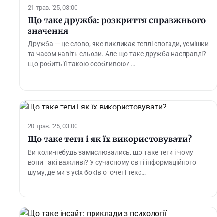
21 трав. '25, 03:00
Що таке дружба: розкриття справжнього
значення
Дружба — це слово, яке викликає теплі спогади, усмішки
та часом навіть сльози. Але що таке дружба насправді?
Що робить її такою особливою? …
20 трав. '25, 03:00
Що таке теги і як їх використовувати?
Ви коли-небудь замислювались, що таке теги і чому
вони такі важливі? У сучасному світі інформаційного
шуму, де ми з усіх боків оточені текс…