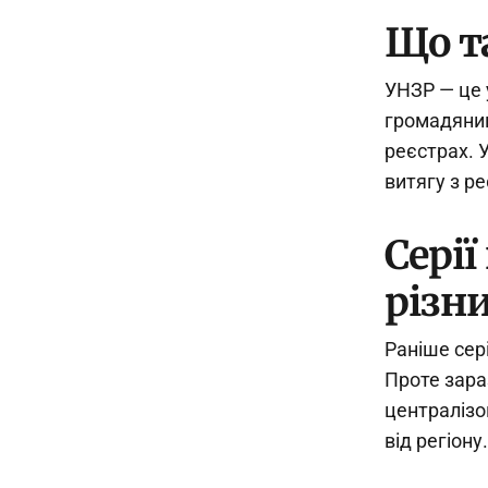
Що т
УНЗР — це 
громадянин
реєстрах. 
витягу з ре
Серії
різн
Раніше сері
Проте зара
централізо
від регіону.