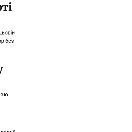
ті
цьовій
фр без
у
жно