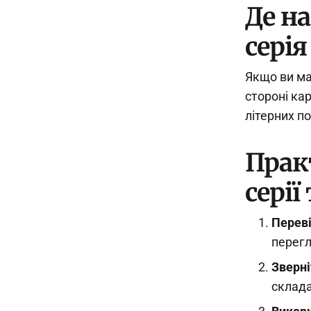
Де н
серія
Якщо ви ма
стороні ка
літерних п
Прак
серії
Переві
перегл
Зверні
склада