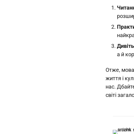
Читан
розшир
Практ
найкр
Дивіть
а й ко
Отже, мова
життя і ку
нас. Дбайт
світі загал