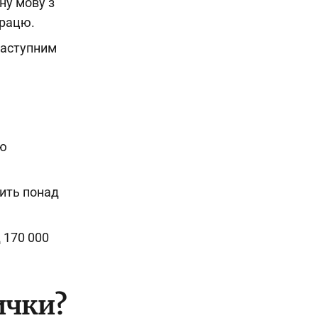
ну мову з
працю.
наступним
ою
ить понад
 170 000
ички?