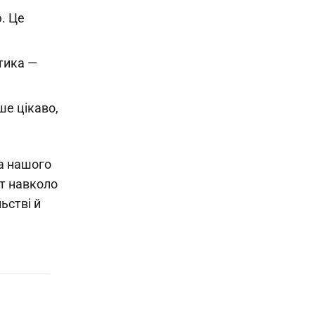
. Це
тика —
ше цікаво,
на нашого
іт навколо
ьстві й