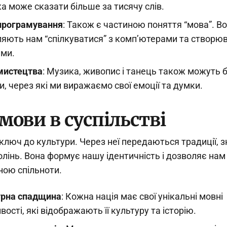
а може сказати більше за тисячу слів.
програмування
: Також є частиною поняття “мова”. В
яють нам “спілкуватися” з комп’ютерами та створю
ами.
мистецтва
: Музика, живопис і танець також можуть 
, через які ми виражаємо свої емоції та думки.
мови в суспільстві
ключ до культури. Через неї передаються традиції, з
колінь. Вона формує нашу ідентичність і дозволяє нам
ною спільноти.
урна спадщина
: Кожна нація має свої унікальні мовні
вості, які відображають її культуру та історію.