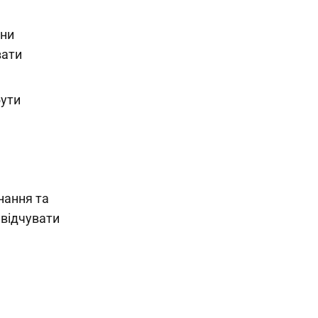
они
вати
бути
нання та
 відчувати