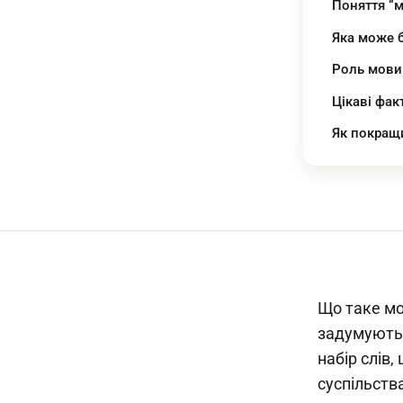
Поняття “м
Яка може 
Роль мови 
Цікаві фак
Як покращи
Що таке мо
задумуютьс
набір слів
суспільства