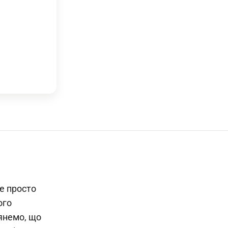
е просто
ого
лянемо, що