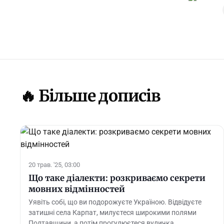
🔥 Більше дописів
20 трав. '25, 03:00
Що таке діалекти: розкриваємо секрети
мовних відмінностей
Уявіть собі, що ви подорожуєте Україною. Відвідуєте
затишні села Карпат, милуєтеся широкими полями
Полтавщини, а потім прогулюєтеся вуличка…