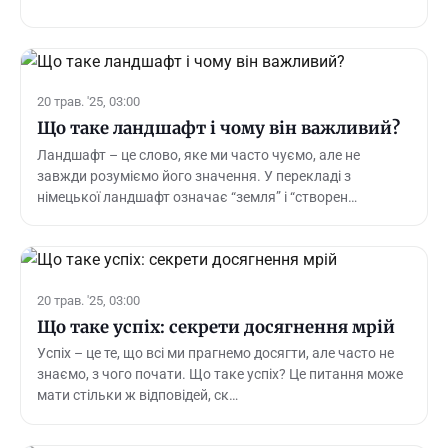
20 трав. '25, 03:00
Що таке ландшафт і чому він важливий?
Ландшафт – це слово, яке ми часто чуємо, але не
завжди розуміємо його значення. У перекладі з
німецької ландшафт означає “земля” і “створен…
20 трав. '25, 03:00
Що таке успіх: секрети досягнення мрій
Успіх – це те, що всі ми прагнемо досягти, але часто не
знаємо, з чого почати. Що таке успіх? Це питання може
мати стільки ж відповідей, ск…