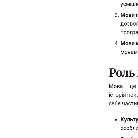
усмішк
Мови 
дозвол
прогр
Мови 
мовами
Роль 
Мова — це 
історія по
себе части
Культ
особли