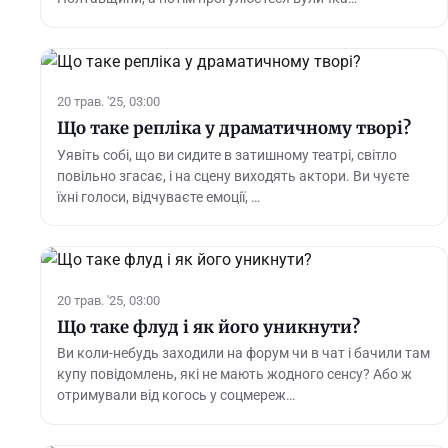
20 трав. '25, 03:00
Що таке репліка у драматичному творі?
Уявіть собі, що ви сидите в затишному театрі, світло
повільно згасає, і на сцену виходять актори. Ви чуєте
їхні голоси, відчуваєте емоції, …
20 трав. '25, 03:00
Що таке флуд і як його уникнути?
Ви коли-небудь заходили на форум чи в чат і бачили там
купу повідомлень, які не мають жодного сенсу? Або ж
отримували від когось у соцмереж…