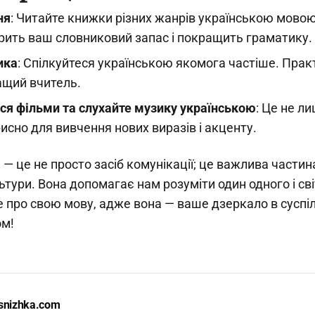
ня
: Читайте книжки різних жанрів українською мовою
ить ваш словниковий запас і покращить граматику.
ика
: Спілкуйтеся українською якомога частіше. Прак
ащий вчитель.
ся фільми та слухайте музику українською
: Це не ли
рисно для вивчення нових виразів і акценту.
 — це не просто засіб комунікації; це важлива части
льтури. Вона допомагає нам розуміти один одного і св
е про свою мову, адже вона — ваше дзеркало в суспіл
ом!
snizhka.com