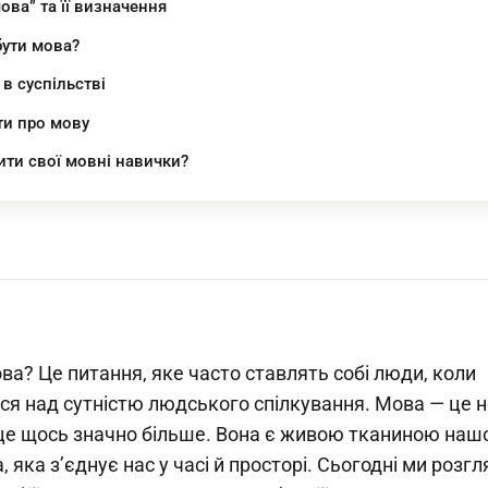
ова” та її визначення
бути мова?
в суспільстві
ти про мову
ти свої мовні навички?
ва? Це питання, яке часто ставлять собі люди, коли
я над сутністю людського спілкування. Мова — це н
, це щось значно більше. Вона є живою тканиною наш
, яка з’єднує нас у часі й просторі. Сьогодні ми розг