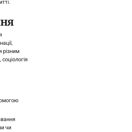
итті.
ння
я
нації,
и різним
 соціологія
опомогою
давання
ви чи