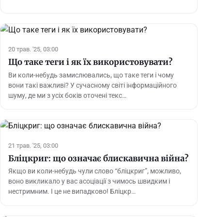
20 трав. '25, 03:00
Що таке теги і як їх використовувати?
Ви коли-небудь замислювались, що таке теги і чому
вони такі важливі? У сучасному світі інформаційного
шуму, де ми з усіх боків оточені текс…
21 трав. '25, 03:00
Бліцкриг: що означає блискавична війна?
Якщо ви коли-небудь чули слово “бліцкриг”, можливо,
воно викликало у вас асоціації з чимось швидким і
нестримним. І це не випадково! Бліцкр…