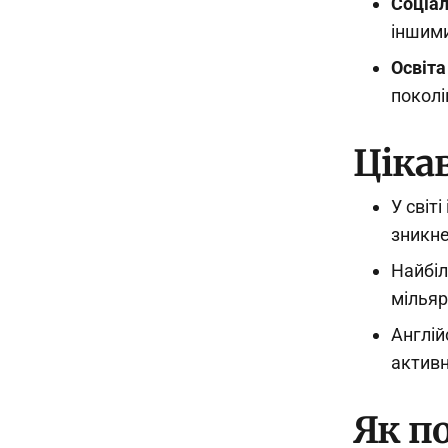
Соціал
іншими
Освіта
поколі
Ціка
У світ
зникне
Найбіл
мільяр
Англій
активн
Як п