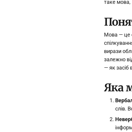
таке мова, 
Понят
Мова — це 
спілкування
вирази обл
залежно від
— як засіб
Яка 
Верба
слів. 
Невер
інформ