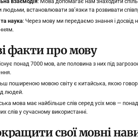
ьна взаємодія
: Мова допомагає нам знаходити спіль
 людьми, встановлювати зв’язки та розвивати спів
 та наука
: Через мову ми передаємо знання і досвід 
нням.
ві факти про мову
і існує понад 7000 мов, але половина з них під загроз
ння.
ьш поширеною мовою світу є китайська, якою говор
д людей.
ська мова має найбільше слів серед усіх мов — понад
их слів у сучасному використанні.
окращити свої мовні нав