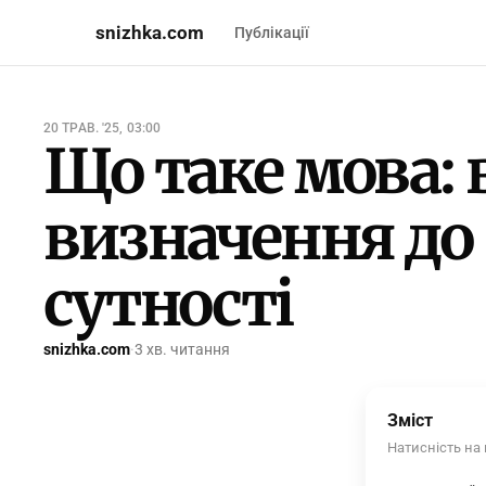
snizhka.com
Публікації
20 ТРАВ. '25, 03:00
Що таке мова: 
визначення до
сутності
snizhka.com
·
3 хв. читання
Зміст
Натисність на