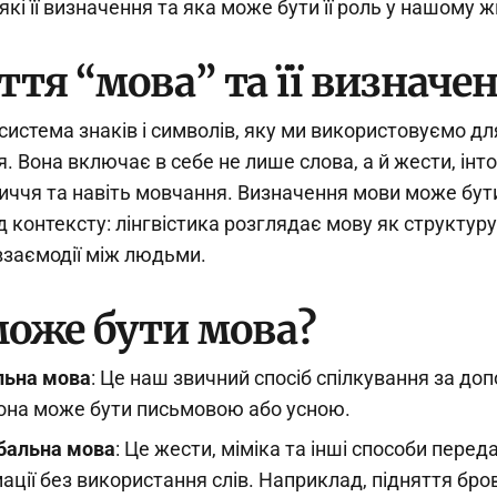
які її визначення та яка може бути її роль у нашому ж
тя “мова” та її визначе
система знаків і символів, яку ми використовуємо дл
. Вона включає в себе не лише слова, а й жести, інто
иччя та навіть мовчання. Визначення мови може бут
 контексту: лінгвістика розглядає мову як структуру,
 взаємодії між людьми.
може бути мова?
льна мова
: Це наш звичний спосіб спілкування за д
Вона може бути письмовою або усною.
бальна мова
: Це жести, міміка та інші способи пере
ації без використання слів. Наприклад, підняття бро