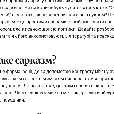
е справжня зброя у світі слів, яка вміє влучно вразит
 водночас. Чи ви коли-небудь чули, як хтось каже: “О
еній!” після того, як ви переплутали сіль з цукром? Це 
арказм – це простими словами спосіб висловити сво
мором, але з певною долею критики. Давайте розбер
зм та як його використовують у літературі та повся
аке сарказм?
це форма іронії, де за допомогою контрасту між бук
слів і їхнім справжнім змістом висловлюється прихо
 знущання. Якщо коротко, це коли говорять одне, ал
ім інше. Часто сарказм має на меті підкреслити абсур
о поведінки.