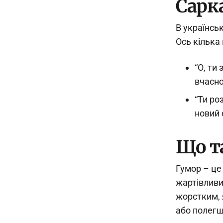
Сарк
В українськ
Ось кілька
“О, ти
вчасно
“Ти ро
новий 
Що т
Гумор – це
жартівливи
жорстким, 
або полегш