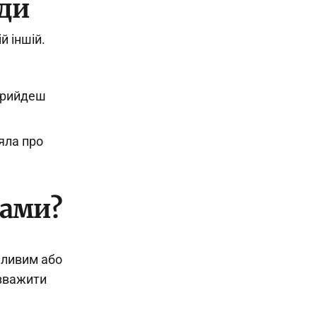
ади
й іншій.
 прийдеш
яла про
вами?
чливим або
озважити