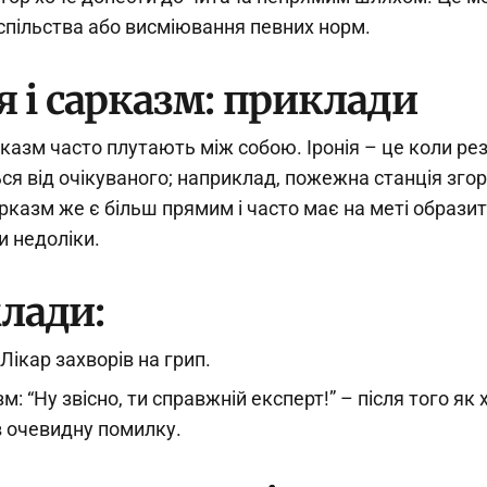
спільства або висміювання певних норм.
я і сарказм: приклади
арказм часто плутають між собою. Іронія – це коли ре
ься від очікуваного; наприклад, пожежна станція згор
рказм же є більш прямим і часто має на меті образит
и недоліки.
лади:
 Лікар захворів на грип.
м: “Ну звісно, ти справжній експерт!” – після того як 
 очевидну помилку.