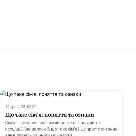
19 трав. '25, 03:00
Що таке сім'я: поняття та ознаки
Сім’я — це слово, яке викликає теплі спогади та
асоціації. Здавалося б, що таке сім’я? Це просте питання,
але відповідь на нього може бути …