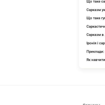
Що таке с
Сарказм у
Що таке г
Саркастичн
Сарказм в 
Іронія і с
Приклади:
Як навчити