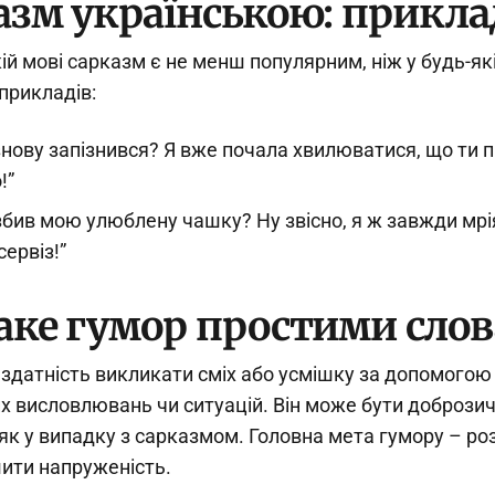
азм українською: прикл
ій мові сарказм є не менш популярним, ніж у будь-які
 прикладів:
 знову запізнився? Я вже почала хвилюватися, що ти
!”
збив мою улюблену чашку? Ну звісно, я ж завжди мрі
сервіз!”
аке гумор простими сло
 здатність викликати сміх або усмішку за допомогою
х висловлювань чи ситуацій. Він може бути добрози
як у випадку з сарказмом. Головна мета гумору – р
ити напруженість.