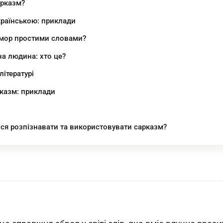
арказм?
країнською: приклади
умор простими словами?
а людина: хто це?
літературі
арказм: приклади
ся розпізнавати та використовувати сарказм?