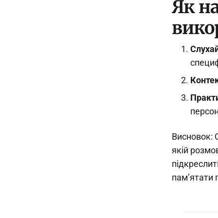
Як н
вико
Слухай
специф
Конте
Практ
персо
Висновок: 
якій розмов
підкреслит
пам’ятати 