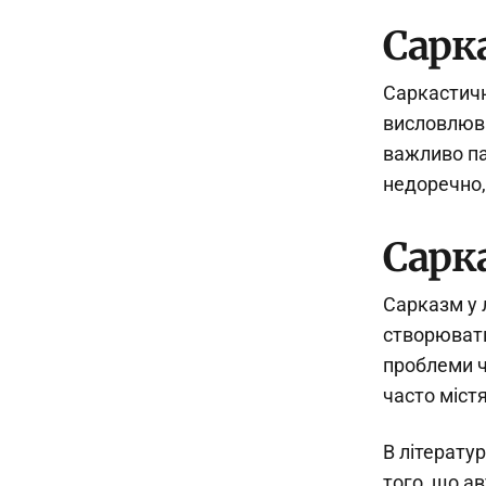
Сарк
Саркастичн
висловлюва
важливо па
недоречно,
Сарка
Сарказм у 
створювати
проблеми ч
часто міст
В літерату
того, що а