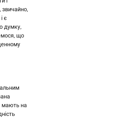
и і
, звичайно,
і є
ю думку,
емося, що
кденному
вальним
вана
е мають на
дність