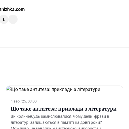
snizhka.com
t
4 вер. '25, 03:00
Що таке антитеза: приклади з літератури
Ви коли-небудь замислювалися, чому деякі фрази в
літературі залишаються в пам’яті на довгі роки?
Можливо, це завдяки майстерному використан…