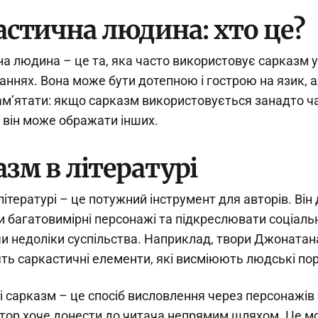
астична людина: хто це?
а людина – це та, яка часто використовує сарказм у
ннях. Вона може бути дотепною і гострою на язик, 
м’ятати: якщо сарказм використовується занадто ч
 він може ображати інших.
зм в літературі
літературі – це потужний інструмент для авторів. Він
 багатовимірні персонажі та підкреслювати соціальн
и недоліки суспільства. Наприклад, твори Джонатан
ять саркастичні елементи, які висміюють людські по
рі сарказм – це спосіб висловлення через персонажів
втор хоче донести до читача непрямим шляхом. Це м