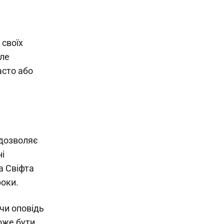
 своїх
але
асто або
 дозволяє
і
а Свіфта
роки.
 чи оповідь
оже бути