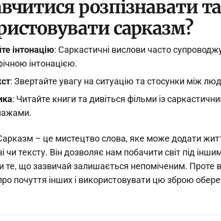
авчитися розпізнавати та
ристовувати сарказм?
те інтонацію
: Саркастичні вислови часто супровод
ічною інтонацією.
кст
: Звертайте увагу на ситуацію та стосунки між лю
ика
: Читайте книги та дивіться фільми із саркастичн
нажами.
Сарказм – це мистецтво слова, яке може додати жит
і чи тексту. Він дозволяє нам побачити світ під іншим
и те, що зазвичай залишається непоміченим. Проте
про почуття інших і використовувати цю зброю обер