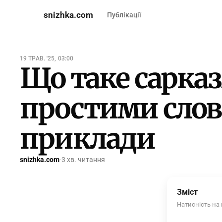
snizhka.com
Публікації
19 ТРАВ. '25, 03:00
Що таке сарказ
простими слов
приклади
snizhka.com
·
3 хв. читання
Зміст
Натисність на