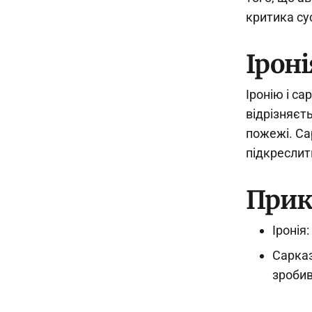
критика су
Іроні
Іронію і с
відрізняєт
пожежі. Са
підкреслит
Прик
Іронія:
Сарказ
зробив