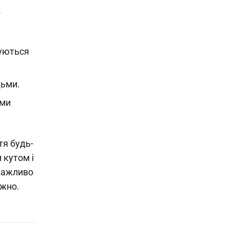
жуються
дьми.
ими
тя будь-
 кутом і
 важливо
ежно.