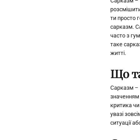
Сарказм – ц
розсмішити
ти просто г
сарказм. С
часто з гу
таке сарка
житті.
Що т
Сарказм – 
значенням 
критика чи
увазі зовс
ситуації аб