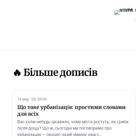
🔥 Більше дописів
15 вер. '25, 03:00
Що таке урбанізація: простими словами
для всіх
Вас коли-небудь цікавило, чому міста ростуть, як гриби
після дощу? Що ж, сьогодні ми поговоримо про
урбанізацію — процес, який змінює наш с…