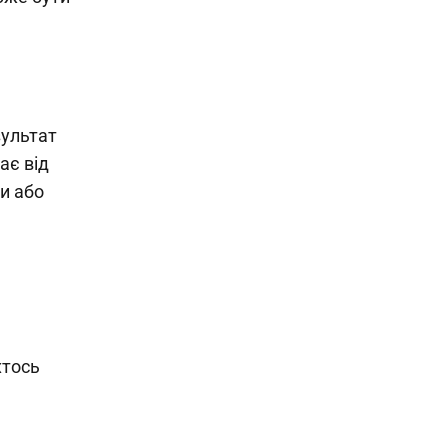
зультат
ає від
и або
хтось