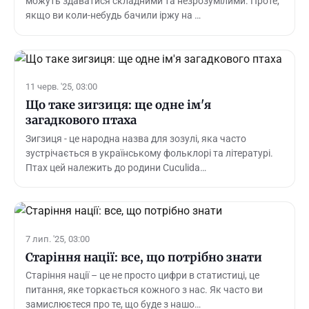
можуть здаватися складними та незрозумілими. Проте,
якщо ви коли-небудь бачили іржу на …
11 черв. '25, 03:00
Що таке зигзиця: ще одне ім'я
загадкового птаха
Зигзиця - це народна назва для зозулі, яка часто
зустрічається в українському фольклорі та літературі.
Птах цей належить до родини Cuculida…
7 лип. '25, 03:00
Старіння нації: все, що потрібно знати
Старіння нації – це не просто цифри в статистиці, це
питання, яке торкається кожного з нас. Як часто ви
замислюєтеся про те, що буде з нашо…