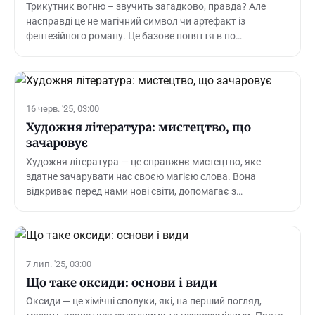
Трикутник вогню – звучить загадково, правда? Але
насправді це не магічний символ чи артефакт із
фентезійного роману. Це базове поняття в по…
16 черв. '25, 03:00
Художня література: мистецтво, що
зачаровує
Художня література — це справжнє мистецтво, яке
здатне зачарувати нас своєю магією слова. Вона
відкриває перед нами нові світи, допомагає з…
7 лип. '25, 03:00
Що таке оксиди: основи і види
Оксиди — це хімічні сполуки, які, на перший погляд,