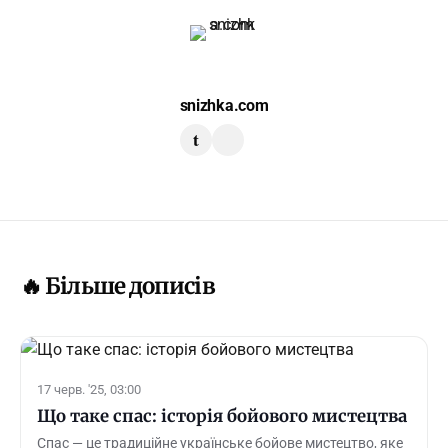
snizhka.com
t
🔥 Більше дописів
17 черв. '25, 03:00
Що таке спас: історія бойового мистецтва
Спас — це традиційне українське бойове мистецтво, яке