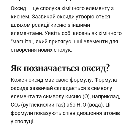
Оксид — це сполука хімічного елементу з
киснем. Зазвичай оксиди утворюються
шляхом реакції кисню з іншими
елементами. Уявіть собі кисень як хімічного
“магніта”, який притягує інші елементи для
створення нових сполук.
Як позначається оксид?
Кожен оксид має свою формулу. Формула
оксида зазвичай складається з символу
елемента та символу кисню (O), наприклад,
CO₂ (вуглекислий газ) або H₂O (вода). Ці
формули показують співвідношення атомів
у сполуці.