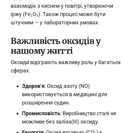
взаємодіє з киснем у повітрі, утворюючи
іржу (Fe₂O₃). Також процес може бути
штучним — у лабораторних умовах.
Важливість оксидів у
нашому житті
Оксиди відіграють важливу роль у багатьох
сферах:
Здоров’я
: Оксид азоту (NO)
використовується в медицині для
розширення судин.
Промисловість
: Виробництво сталі не
можливе без заліза(III) оксиду.
Екологія
: Оксид вуглецю (CO₂) є