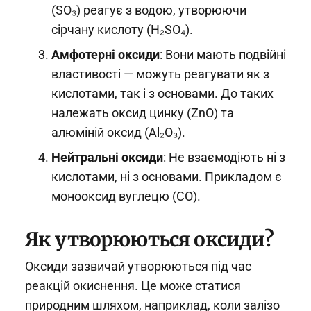
(SO₃) реагує з водою, утворюючи
сірчану кислоту (H₂SO₄).
Амфотерні оксиди
: Вони мають подвійні
властивості — можуть реагувати як з
кислотами, так і з основами. До таких
належать оксид цинку (ZnO) та
алюміній оксид (Al₂O₃).
Нейтральні оксиди
: Не взаємодіють ні з
кислотами, ні з основами. Прикладом є
монооксид вуглецю (CO).
Як утворюються оксиди?
Оксиди зазвичай утворюються під час
реакцій окиснення. Це може статися
природним шляхом, наприклад, коли залізо