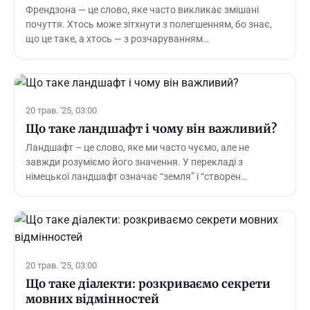
Френдзона — це слово, яке часто викликає змішані
почуття. Хтось може зітхнути з полегшенням, бо знає,
що це таке, а хтось — з розчаруванням…
20 трав. '25, 03:00
Що таке ландшафт і чому він важливий?
Ландшафт – це слово, яке ми часто чуємо, але не
завжди розуміємо його значення. У перекладі з
німецької ландшафт означає “земля” і “створен…
20 трав. '25, 03:00
Що таке діалекти: розкриваємо секрети
мовних відмінностей