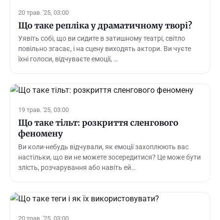
20 трав. '25, 03:00
Що таке репліка у драматичному творі?
Уявіть собі, що ви сидите в затишному театрі, світло
повільно згасає, і на сцену виходять актори. Ви чуєте
їхні голоси, відчуваєте емоції, …
19 трав. '25, 03:00
Що таке тільт: розкриття сленгового
феномену
Ви коли-небудь відчували, як емоції захоплюють вас
настільки, що ви не можете зосередитися? Це може бути
злість, розчарування або навіть ей…
20 трав. '25, 03:00