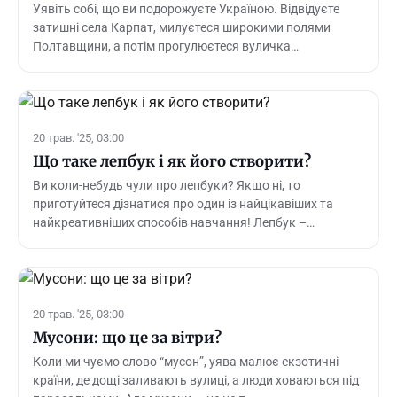
Уявіть собі, що ви подорожуєте Україною. Відвідуєте
затишні села Карпат, милуєтеся широкими полями
Полтавщини, а потім прогулюєтеся вуличка…
20 трав. '25, 03:00
Що таке лепбук і як його створити?
Ви коли-небудь чули про лепбуки? Якщо ні, то
приготуйтеся дізнатися про один із найцікавіших та
найкреативніших способів навчання! Лепбук –…
20 трав. '25, 03:00
Мусони: що це за вітри?
Коли ми чуємо слово “мусон”, уява малює екзотичні
країни, де дощі заливають вулиці, а люди ховаються під