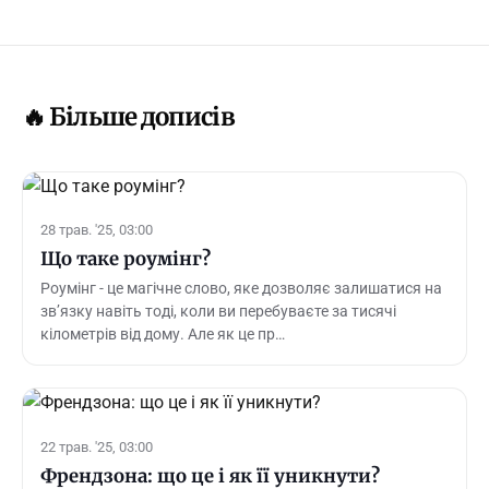
🔥 Більше дописів
28 трав. '25, 03:00
Що таке роумінг?
Роумінг - це магічне слово, яке дозволяє залишатися на
зв’язку навіть тоді, коли ви перебуваєте за тисячі
кілометрів від дому. Але як це пр…
22 трав. '25, 03:00
Френдзона: що це і як її уникнути?