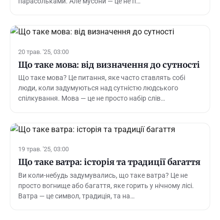
парасольками. Але мусони — це не п…
20 трав. '25, 03:00
Що таке мова: від визначення до сутності
Що таке мова? Це питання, яке часто ставлять собі
люди, коли задумуються над сутністю людського
спілкування. Мова — це не просто набір слів…
19 трав. '25, 03:00
Що таке ватра: історія та традиції багаття
Ви коли-небудь задумувались, що таке ватра? Це не
просто вогнище або багаття, яке горить у нічному лісі.
Ватра — це символ, традиція, та на…