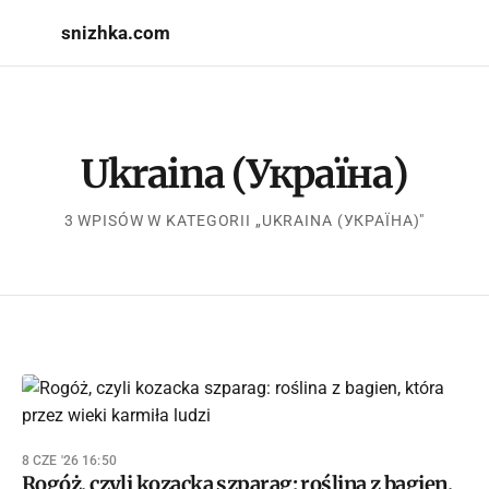
snizhka.com
Ukraina (Україна)
3 WPISÓW W KATEGORII „UKRAINA (УКРАЇНА)"
8 CZE '26 16:50
Rogóż, czyli kozacka szparag: roślina z bagien,