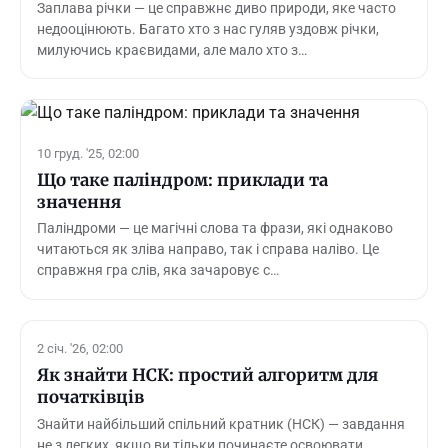
Заплава річки — це справжнє диво природи, яке часто
недооцінюють. Багато хто з нас гуляв уздовж річки,
милуючись краєвидами, але мало хто з…
10 груд. '25, 02:00
Що таке паліндром: приклади та
значення
Паліндроми — це магічні слова та фрази, які однаково
читаються як зліва направо, так і справа наліво. Це
справжня гра слів, яка зачаровує с…
2 січ. '26, 02:00
Як знайти НСК: простий алгоритм для
початківців
Знайти найбільший спільний кратник (НСК) — завдання
не з легких, якщо ви тільки починаєте освоювати